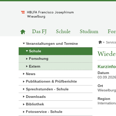
Zum
Inhalt
springen
HAUPTNAVIGATION
Zur
Das FJ
Schule
Studium
For
Startseite
S
Servic
Veranstaltungen und Termine
t
a
Schule
Wiede
r
Forschung
t
s
Extern
Kurzinfo
e
i
Datum
News
t
03.09.2026
e
Publikationen & Prüfberichte
Ort
Sprechstunden - Schule
Wieselbur
Downloads
Region
Internation
Bibliothek
Fotoservice - Schule