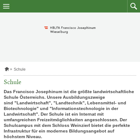
Zum
Zum
Inhalt
Such
springen
S
Schule
t
a
Schule
r
t
Das Francisco Josephinum ist die größte landwirtschaftliche
s
Schule Österreichs. Unsere Ausbildungszweige
e
sind "Landwirtschaft", "Landtechnik", Lebensmittel- und
i
Biotechnologie" und "Informationstechnologie in der
t
Landwirtschaft". Der Schule ist ein Internat mit
e
umfangreichen Freizeitmöglichkeiten angeschlossen. Der
Schulcampus mit dem Schloss Weinzierl bietet die perfekte
Infrastruktur für ein modernes Bildungsangebot auf
höchstem Niveau.