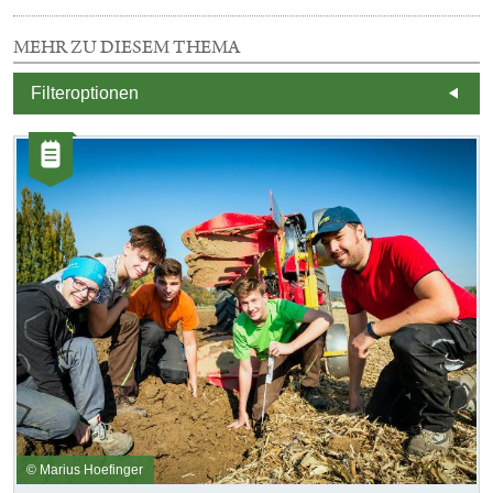
MEHR ZU DIESEM THEMA
5
Filteroptionen
E
m
d
Kategorie:
A
Artikel
© Marius Hoefinger