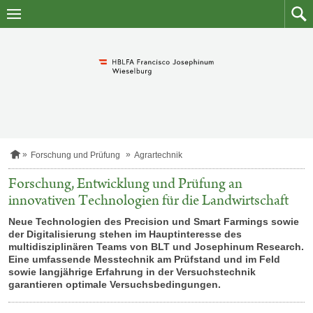
Zum
Zum
Inhalt
Such
springen
S
Forschung und Prüfung
Agrartechnik
t
a
Forschung, Entwicklung und Prüfung an
r
innovativen Technologien für die Landwirtschaft
t
s
Neue Technologien des Precision und Smart Farmings sowie
e
i
der Digitalisierung stehen im Hauptinteresse des
t
multidisziplinären Teams von BLT und Josephinum Research.
e
Eine umfassende Messtechnik am Prüfstand und im Feld
sowie langjährige Erfahrung in der Versuchstechnik
garantieren optimale Versuchsbedingungen.