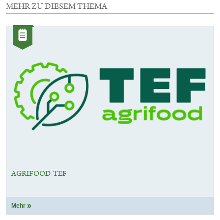
MEHR ZU DIESEM THEMA
10
Elemente
Kategorie:
mit
Artikel
dieser
Auswahl
AGRIFOOD-TEF
Mehr