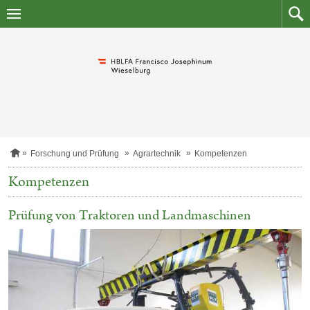
Zum
Zum
Inhalt
Such
springen
S
Forschung und Prüfung
Agrartechnik
Kompetenzen
t
a
Kompetenzen
r
t
s
Prüfung von Traktoren und Landmaschinen
e
i
t
e