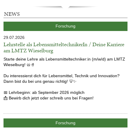
NEWS
Kategorie:
Forschung
Veröffentlicht
29.07.2026
am
Lehrstelle als LebensmitteltechnikerIn / Deine Karriere
am LMTZ Wieselburg
Starte deine Lehre als Lebensmitteltechniker:in (m/w/d) am LMTZ
Wieselburg! 🥨🥤
Du interessierst dich für Lebensmittel, Technik und Innovation?
Dann bist du bei uns genau richtig!
💡
✨
📅
Lehrbeginn: ab September 2026 möglich
📩
Bewirb dich jetzt oder schreib uns bei Fragen!
Kategorie:
Forschung