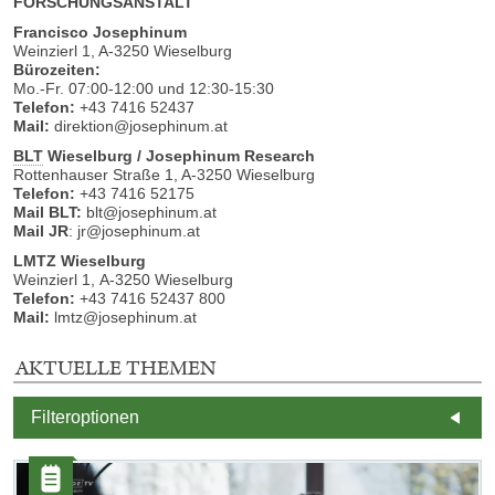
FORSCHUNGSANSTALT
Francisco Josephinum
Weinzierl 1, A-3250 Wieselburg
Bürozeiten:
Mo.-Fr. 07:00-12:00 und 12:30-15:30
Telefon:
+43 7416 52437
Mail:
direktion@josephinum.at
BLT
Wieselburg / Josephinum Research
Rottenhauser Straße 1, A-3250 Wieselburg
Telefon:
+43 7416 52175
Mail BLT:
blt@josephinum.at
Mail JR
: jr@josephinum.at
LMTZ Wieselburg
Weinzierl 1, A-3250 Wieselburg
Telefon:
+43 7416 52437 800
Mail:
lmtz@josephinum.at
AKTUELLE THEMEN
2
Filteroptionen
E
m
d
Kategorie:
A
Artikel