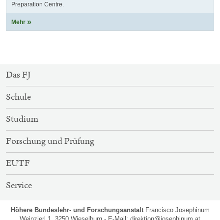
Preparation Centre.
Mehr
SITEMAP-
Das FJ
NAVIGATION
Schule
Studium
Forschung und Prüfung
EUTF
Service
Höhere Bundeslehr- und Forschungsanstalt
Francisco Josephinum
Weinzierl 1, 3250 Wieselburg - E-Mail:
direktion@josephinum.at