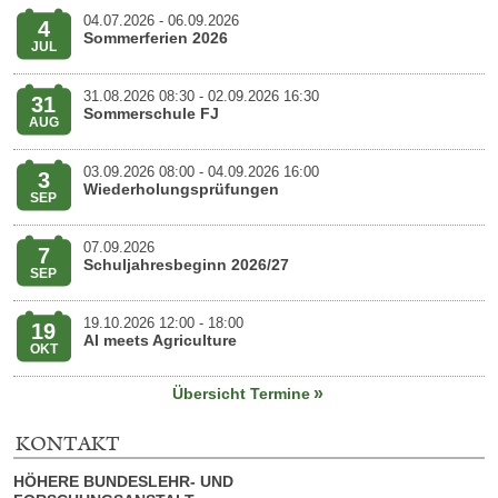
SOMMERFERIEN
Veranstaltungsdatum:
04.07.2026 - 06.09.2026
4
2026
Sommerferien 2026
JUL
SOMMERSCHULE
Veranstaltungsdatum:
31.08.2026 08:30 - 02.09.2026 16:30
31
FJ
Sommerschule FJ
AUG
WIEDERHOLUNGSPRÜFUNGEN
Veranstaltungsdatum:
03.09.2026 08:00 - 04.09.2026 16:00
3
Wiederholungsprüfungen
SEP
SCHULJAHRESBEGINN
Veranstaltungsdatum:
07.09.2026
7
2026/27
Schuljahresbeginn 2026/27
SEP
AI
Veranstaltungsdatum:
19.10.2026 12:00 - 18:00
19
MEETS
AI meets Agriculture
OKT
AGRICULTURE
Übersicht Termine
KONTAKT
HÖHERE BUNDESLEHR- UND