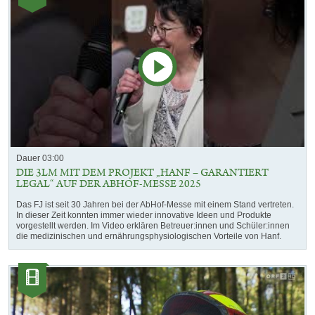
Dauer 03:00
DIE 3LM MIT DEM PROJEKT „HANF – GARANTIERT
LEGAL“ AUF DER ABHOF-MESSE 2025
Das FJ ist seit 30 Jahren bei der AbHof-Messe mit einem Stand vertreten.
In dieser Zeit konnten immer wieder innovative Ideen und Produkte
vorgestellt werden. Im Video erklären Betreuer:innen und Schüler:innen
die medizinischen und ernährungsphysiologischen Vorteile von Hanf.
Kategorie:
Videos