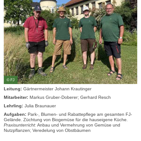
© FJ
Leitung:
Gärtnermeister Johann Krautinger
Mitarbeiter:
Markus Gruber-Doberer; Gerhard Resch
Lehrling:
Julia Braunauer
Aufgaben:
Park-, Blumen- und Rabattepflege am gesamten FJ-
Gelände. Züchtung von Biogemüse für die hauseigene Küche.
Praxisunterricht:
Anbau und Vermehrung von Gemüse und
Nutzpflanzen; Veredelung von Obstbäumen