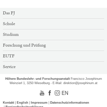
SITEMAP-
Das FJ
NAVIGATION
Schule
Studium
Forschung und Prüfung
EUTF
Service
Höhere Bundeslehr- und Forschungsanstalt
Francisco Josephinum
Weinzierl 1, 3250 Wieselburg - E-Mail:
direktion@josephinum.at
Youtube
Facebook
Instagram
Englisch
Kontakt
English
Impressum
Datenschutzinformationen
Barrierefreiheitserklärung