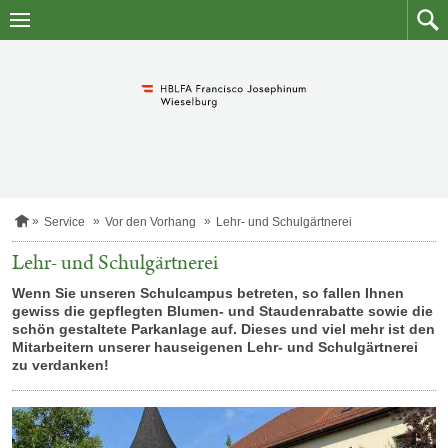
Zum
Zum
Inhalt
Such
springen
S
Service
Vor den Vorhang
Lehr- und Schulgärtnerei
t
a
Lehr- und Schulgärtnerei
r
t
Wenn Sie unseren Schulcampus betreten, so fallen Ihnen
s
gewiss die gepflegten Blumen- und Staudenrabatte sowie die
e
schön gestaltete Parkanlage auf. Dieses und viel mehr ist den
i
Mitarbeitern unserer hauseigenen Lehr- und Schulgärtnerei
t
zu verdanken!
e