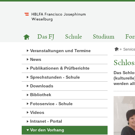
Zum
Inhalt
springen
HAUPTNAVIGATION
Zur
Das FJ
Schule
Studium
For
Startseite
S
Servic
Veranstaltungen und Termine
t
a
News
Schlo
r
Publikationen & Prüfberichte
t
Das Schlos
s
Sprechstunden - Schule
(kulturell
e
i
werden al
Downloads
t
e
Bibliothek
Fotoservice - Schule
Videos
Intranet - Portal
Vor den Vorhang