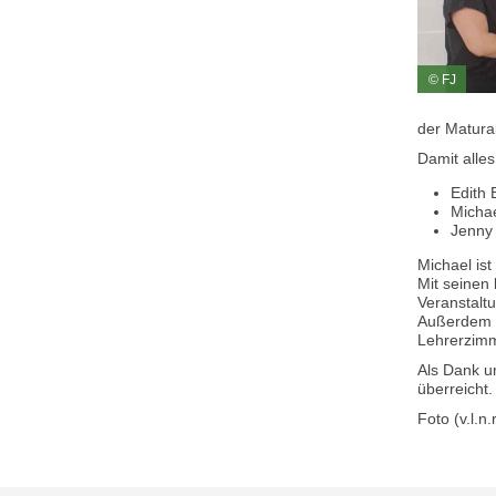
© FJ
der Matura
Damit alles
Edith 
Micha
Jenny
Michael ist
Mit seinen
Veranstalt
Außerdem s
Lehrerzimm
Als Dank u
überreicht.
Foto (v.l.n