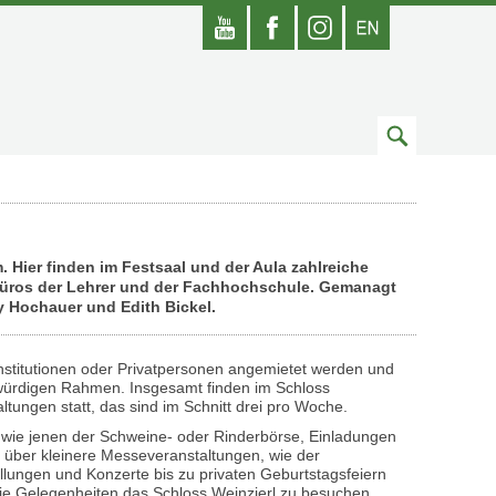
Youtube
Facebook
Instagram
Englisch
Zum
Suchfeld
 Hier finden im Festsaal und der Aula zahlreiche
ie Büros der Lehrer und der Fachhochschule. Gemanagt
y Hochauer und Edith Bickel.
nstitutionen oder Privatpersonen angemietet werden und
 würdigen Rahmen. Insgesamt finden im Schloss
altungen statt, das sind im Schnitt drei pro Woche.
ie jenen der Schweine- oder Rinderbörse, Einladungen
, über kleinere Messeveranstaltungen, wie der
lungen und Konzerte bis zu privaten Geburtstagsfeiern
die Gelegenheiten das Schloss Weinzierl zu besuchen.