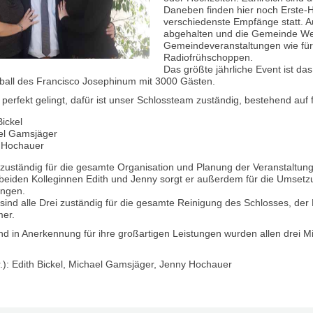
Daneben finden hier noch Erste-H
verschiedenste Empfänge statt.
abgehalten und die Gemeinde Wein
Gemeindeveranstaltungen wie für
Radiofrühschoppen.
Das größte jährliche Event ist d
ball des Francisco Josephinum mit 3000 Gästen.
 perfekt gelingt, dafür ist unser Schlossteam zuständig, bestehend auf
Bickel
el Gamsjäger
 Hochauer
 zuständig für die gesamte Organisation und Planung der Veranstaltung
 beiden Kolleginnen Edith und Jenny sorgt er außerdem für die Umsetzun
ungen.
ind alle Drei zuständig für die gesamte Reinigung des Schlosses, de
er.
nd in Anerkennung für ihre großartigen Leistungen wurden allen drei Mi
.r.): Edith Bickel, Michael Gamsjäger, Jenny Hochauer