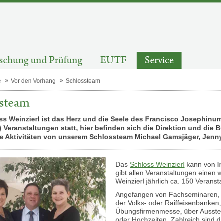
schung und Prüfung
EUTF
Service
e
Vor den Vorhang
Schlossteam
ssteam
s Weinzierl ist das Herz und die Seele des Francisco Josephinum.
e) Veranstaltungen statt, hier befinden sich die Direktion und d
le Aktivitäten von unserem Schlossteam Michael Gamsjäger, Jenn
Das
Schloss Weinzierl
kann von I
gibt allen Veranstaltungen einen
Weinzierl jährlich ca. 150 Veranst
Angefangen von Fachseminaren, w
der Volks- oder Raiffeisenbanken
Übungsfirmenmesse, über Ausstel
oder Hochzeiten. Zahlreich sind 