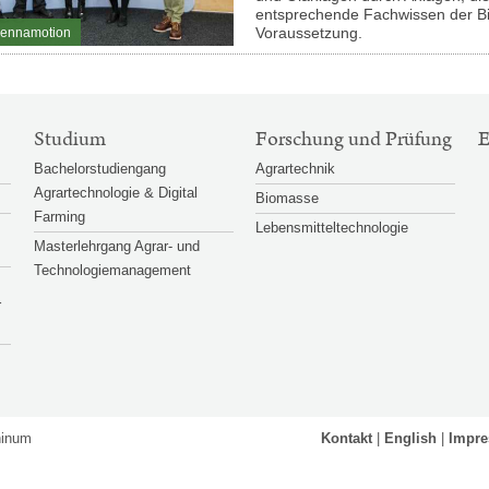
entsprechende Fachwissen der Bio
Voraussetzung.
ennamotion
Studium
Forschung und Prüfung
Bachelorstudiengang
Agrartechnik
Agrartechnologie & Digital
Biomasse
Farming
Lebensmitteltechnologie
Masterlehrgang Agrar- und
Technologiemanagement
r
hinum
Kontakt
English
Impr