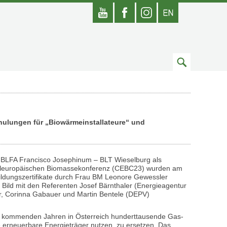
Youtube
Facebook
Instagram
Englisch
Zum
Suchfeld
hulungen für „Biowärmeinstallateure“ und
 HBLFA Francisco Josephinum – BLT Wieselburg als
itteleuropäischen Biomassekonferenz (CEBC23) wurden am
ildungszertifikate durch Frau BM Leonore Gewessler
 Bild mit den Referenten Josef Bärnthaler (Energieagentur
r, Corinna Gabauer und Martin Bentele (DEPV)
n kommenden Jahren in Österreich hunderttausende Gas-
 erneuerbare Energieträger nutzen, zu ersetzen. Das