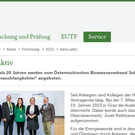
schung und Prüfung
EUTF
Service
e
News
Forschung
2023
klima aktiv
aktiv
 als 20 Jahren werden vom Österreichischen Biomasseverband Sc
rauchfangkehrer“ angeboten.
Seit Anbeginn sind Kollegen der
Vortragende tätig. Bei der 7. M
19. Jänner 2023 in Graz die Ausb
überreicht. Dabei wurde auch das
Obersteiermark), Josef Rathbaue
aufgenommen.
Für die Energiewende sind in de
und Ölanlagen durch Anlagen, die