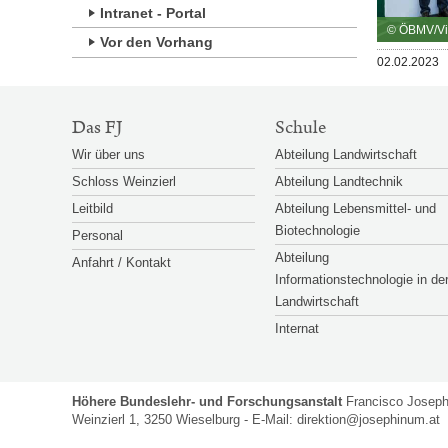
Intranet - Portal
© ÖBMV/Vi
Vor den Vorhang
Veröffentlicht
02.02.2023
am
SITEMAP-
Das FJ
Schule
NAVIGATION
Wir über uns
Abteilung Landwirtschaft
Schloss Weinzierl
Abteilung Landtechnik
Leitbild
Abteilung Lebensmittel- und
Biotechnologie
Personal
Abteilung
Anfahrt / Kontakt
Informationstechnologie in de
Landwirtschaft
Internat
Höhere Bundeslehr- und Forschungsanstalt
Francisco Josep
Weinzierl 1, 3250 Wieselburg - E-Mail:
direktion@josephinum.at