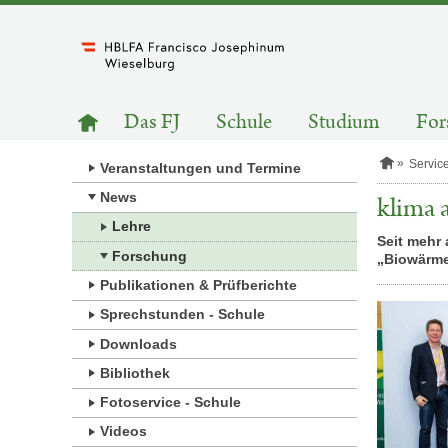
Zum
Inhalt
springen
HAUPTNAVIGATION
Zur
Das FJ
Schule
Studium
For
Startseite
S
Servic
Veranstaltungen und Termine
t
a
News
klima 
r
Lehre
t
Seit mehr
s
Forschung
„Biowärme
e
i
Publikationen & Prüfberichte
t
e
Sprechstunden - Schule
Downloads
Bibliothek
Fotoservice - Schule
Videos