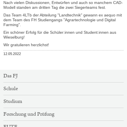
Nach vielen Diskussionen, Entwürfen und auch so manchem CAD-
Modell standen am dritten Tag die zwei Siegerteams fest.
Das Team 4LTb der Abteilung "Landtechnik" gewann ex aequo mit
dem Team des FH Studiengangs "Agrartechnologie und Digital
Farming".
Ein schöner Erfolg für die Schüler:innen und Student:innen aus
Wieselburg!
Wir gratulieren herzlichst!
Veröffentlicht
12.05.2022
am
SITEMAP-
Das FJ
NAVIGATION
Schule
Studium
Forschung und Prüfung
EUTF