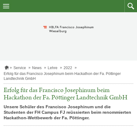
Zum
Zum
Inhalt
Such
springen
S
Service
News
Lehre
2022
t
Erfolg für das Francisco Josephinum beim Hackathon der Fa. Pöttinger
a
Landtechnik GmbH
r
t
Erfolg für das Francisco Josephinum beim
s
Hackathon der Fa. Pöttinger Landtechnik GmbH
e
i
Unsere Schüler des Francisco Josephinum und die
t
e
Studenten der FH Campus FJ reüssierten beim renommierten
Hackathon-Wettbewerb der Fa. Pöttinger.