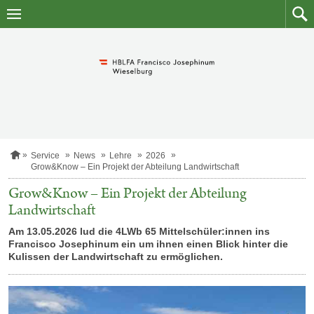
Zum
Zum
Inhalt
Such
springen
S
Service
News
Lehre
2026
t
Grow&Know – Ein Projekt der Abteilung Landwirtschaft
a
r
Grow&Know – Ein Projekt der Abteilung
t
Landwirtschaft
s
e
Am 13.05.2026 lud die 4LWb 65 Mittelschüler:innen ins
i
Francisco Josephinum ein um ihnen einen Blick hinter die
t
e
Kulissen der Landwirtschaft zu ermöglichen.