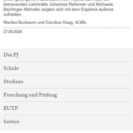
betreuenden Lehrkräfte Johannes Refenner und Michaela
Bachinger-Wehofer zeigten sich mit dem Ergebnis äußerst
zufrieden.
Marlies Buxbaum und Carolina Haag, 4LWb.
Veröffentlicht
27.05.2026
am
SITEMAP-
Das FJ
NAVIGATION
Schule
Studium
Forschung und Prüfung
EUTF
Service