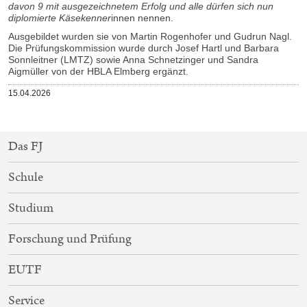
davon 9 mit ausgezeichnetem Erfolg und alle dürfen sich nun
diplomierte Käsekenner
innen nennen.
Ausgebildet wurden sie von Martin Rogenhofer und Gudrun Nagl.
Die Prüfungskommission wurde durch Josef Hartl und Barbara
Sonnleitner (LMTZ) sowie Anna Schnetzinger und Sandra
Aigmüller von der HBLA Elmberg ergänzt.
Veröffentlicht
15.04.2026
am
SITEMAP-
Das FJ
NAVIGATION
Schule
Studium
Forschung und Prüfung
EUTF
Service