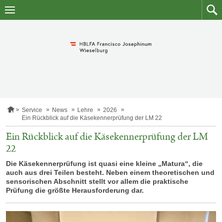
Zum
Zum
Inhalt
Such
springen
S
Service
News
Lehre
2026
t
Ein Rückblick auf die Käsekennerprüfung der LM 22
a
r
Ein Rückblick auf die Käsekennerprüfung der LM
t
22
s
e
Die Käsekennerprüfung ist quasi eine kleine „Matura“, die
i
auch aus drei Teilen besteht. Neben einem theoretischen und
t
e
sensorischen Abschnitt stellt vor allem die praktische
Prüfung die größte Herausforderung dar.