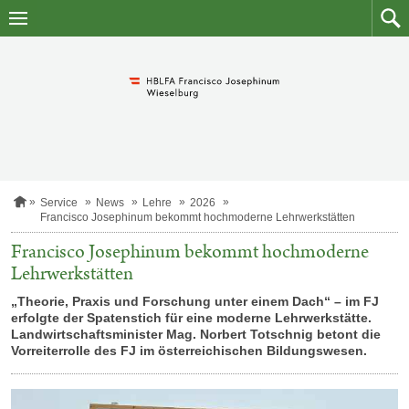
Zum
Zum
Inhalt
Such
springen
S
Service
News
Lehre
2026
t
Francisco Josephinum bekommt hochmoderne Lehrwerkstätten
a
r
Francisco Josephinum bekommt hochmoderne
t
Lehrwerkstätten
s
e
„Theorie, Praxis und Forschung unter einem Dach“ – im FJ
i
erfolgte der Spatenstich für eine moderne Lehrwerkstätte.
t
e
Landwirtschaftsminister Mag. Norbert Totschnig betont die
Vorreiterrolle des FJ im österreichischen Bildungswesen.