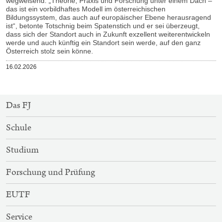
wegweisend: „Theorie, Praxis und Forschung unter einem Dach –
das ist ein vorbildhaftes Modell im österreichischen
Bildungssystem, das auch auf europäischer Ebene herausragend
ist“, betonte Totschnig beim Spatenstich und er sei überzeugt,
dass sich der Standort auch in Zukunft exzellent weiterentwickeln
werde und auch künftig ein Standort sein werde, auf den ganz
Österreich stolz sein könne.
Veröffentlicht
16.02.2026
am
SITEMAP-
Das FJ
NAVIGATION
Schule
Studium
Forschung und Prüfung
EUTF
Service