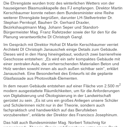
Die Ehrengäste wurden trotz des winterlichen Wetters von der
hauseigenen Blasmusikkapelle des FJ empfangen. Direktor Martin
Kerschbaumer konnte neben dem Bundesminister eine Reihe
weiterer Ehrengäste begrüßen, darunter LH-Stellvertreter Dr.
Stephan Pernkopf, Bauherr Dr. Gerhard Draxler,
Bezirkshauptmann Mag. Johann Seper und Standort-
Bürgermeister Mag. Franz Rafetzeder sowie der für den für die
Planung verantwortliche DI Christoph Gangl.
Im Gespräch mit Direktor Hofrat DI Martin Kerschbaumer verriet
Architekt DI Christoph Janauschek einige Details zum Gebäude.
Dieses wird in den Hang hineingebaut, wodurch zwei barrierefreie
Geschosse entstehen: „Es wird ein sehr kompaktes Gebäude mit
einer zentralen Aula, die vorherrschenden Materialien Beton und
Holz werden sowohl innen als auch außen sichtbar sein“, erklärt
Janauschek. Eine Besonderheit des Entwurfs ist die geplante
Glasfassade aus Photovoltaik-Elementen.
2
In dem neuen Gebäude entstehen auf einer Fläche von 2.500 m
modern ausgestattete Räumlichkeiten, um für die Anforderungen
von Digitalisierung und Ökologisierung in der Landwirtschaft
gerüstet zu sein. „Es ist uns ein großes Anliegen unsere Schüler
und Schülerinnen nicht nur in der Theorie, sondern auch
fachpraktisch und handwerklich auf das Berufsleben
vorzubereiten“, erklärte der Direktor des Francisco Josephinum.
Das hält auch Bundesminister Mag. Norbert Totschnig für