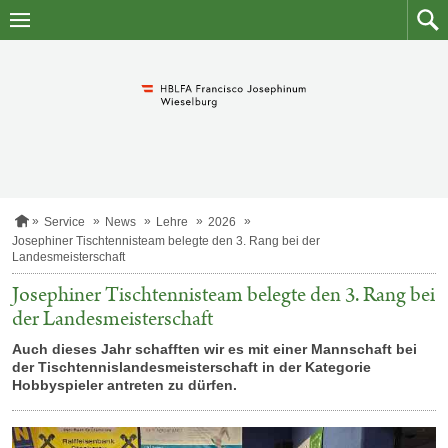
Zum
Zum
Inhalt
Such
springen
S
Service
News
Lehre
2026
t
Josephiner Tischtennisteam belegte den 3. Rang bei der
a
Landesmeisterschaft
r
t
Josephiner Tischtennisteam belegte den 3. Rang bei
s
der Landesmeisterschaft
e
i
Auch dieses Jahr schafften wir es mit einer Mannschaft bei
t
e
der Tischtennislandesmeisterschaft in der Kategorie
Hobbyspieler antreten zu dürfen.