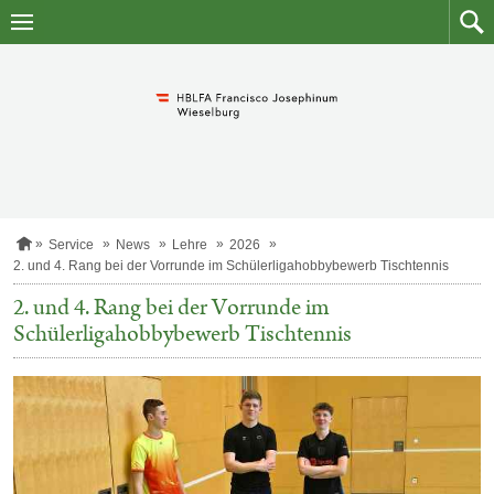
Zum
Zum
Inhalt
Such
springen
S
Service
News
Lehre
2026
t
2. und 4. Rang bei der Vorrunde im Schülerligahobbybewerb Tischtennis
a
r
2. und 4. Rang bei der Vorrunde im
t
Schülerligahobbybewerb Tischtennis
s
e
i
t
e