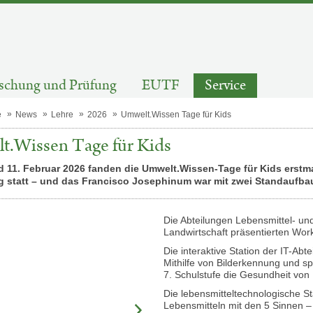
schung und Prüfung
EUTF
Service
e
News
Lehre
2026
Umwelt.Wissen Tage für Kids
.Wissen Tage für Kids
d 11. Februar 2026 fanden die Umwelt.Wissen-Tage für Kids erst
g statt – und das Francisco Josephinum war mit zwei Standaufba
Die Abteilungen Lebensmittel- und
Landwirtschaft präsentierten Work
Die interaktive Station der IT-Abte
Mithilfe von Bilderkennung und s
7. Schulstufe die Gesundheit von 
Die lebensmitteltechnologische S
Lebensmitteln mit den 5 Sinnen –