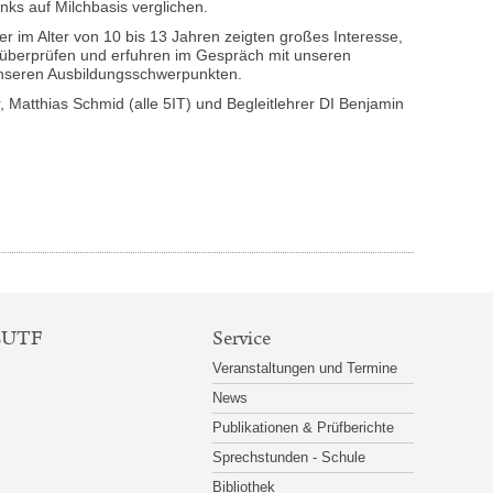
ks auf Milchbasis verglichen.
r im Alter von 10 bis 13 Jahren zeigten großes Interesse,
 überprüfen und erfuhren im Gespräch mit unseren
unseren Ausbildungsschwerpunkten.
r, Matthias Schmid (alle 5IT) und Begleitlehrer DI Benjamin
Großansicht
Großansicht
© FJ
© FJ
öffnen
öffnen
EUTF
Service
Veranstaltungen und Termine
News
Publikationen & Prüfberichte
Sprechstunden - Schule
Bibliothek