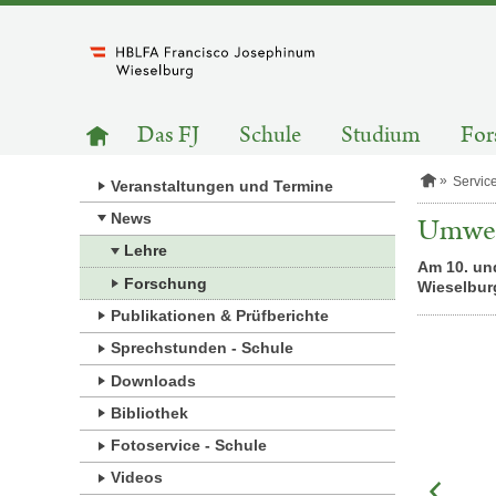
Zum
Inhalt
springen
HAUPTNAVIGATION
Zur
Das FJ
Schule
Studium
For
Startseite
S
Servic
Veranstaltungen und Termine
t
a
News
Umwelt
r
Lehre
t
Am 10. un
s
Forschung
Wieselbur
e
i
Publikationen & Prüfberichte
t
e
Sprechstunden - Schule
Downloads
Bibliothek
Fotoservice - Schule
Videos