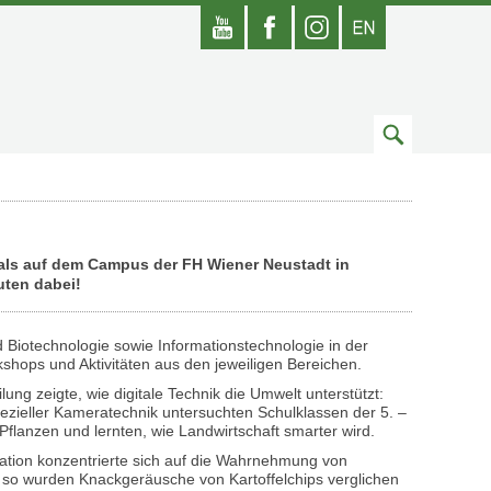
Youtube
Facebook
Instagram
Englisch
Zum
Suchfeld
mals auf dem Campus der FH Wiener Neustadt in
uten dabei!
 Biotechnologie sowie Informationstechnologie in der
shops und Aktivitäten aus den jeweiligen Bereichen.
ilung zeigte, wie digitale Technik die Umwelt unterstützt:
pezieller Kameratechnik untersuchten Schulklassen der 5. –
Pflanzen und lernten, wie Landwirtschaft smarter wird.
tation konzentrierte sich auf die Wahrnehmung von
 so wurden Knackgeräusche von Kartoffelchips verglichen