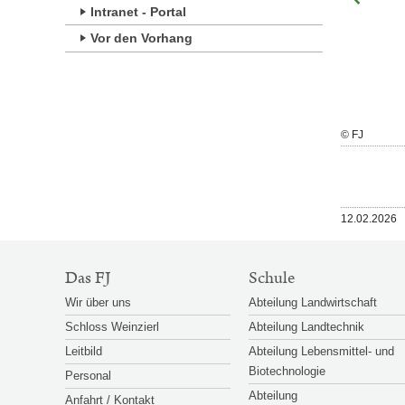
Intranet - Portal
Vor den Vorhang
Großansicht
© FJ
© FJ
öffnen
Veröffentlicht
12.02.2026
am
SITEMAP-
Das FJ
Schule
NAVIGATION
Wir über uns
Abteilung Landwirtschaft
Schloss Weinzierl
Abteilung Landtechnik
Leitbild
Abteilung Lebensmittel- und
Biotechnologie
Personal
Abteilung
Anfahrt / Kontakt