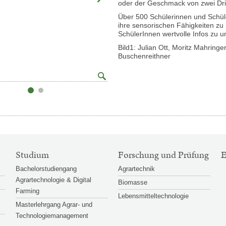
oder der Geschmack von zwei Drin
Über 500 Schülerinnen und Schüle
ihre sensorischen Fähigkeiten zu
SchülerInnen wertvolle Infos zu 
Bild1: Julian Ott, Moritz Mahringe
Buschenreithner
Großansicht
© FJ
öffnen
Studium
Forschung und Prüfung
Bachelorstudiengang
Agrartechnik
Agrartechnologie & Digital
Biomasse
Farming
Lebensmitteltechnologie
Masterlehrgang Agrar- und
Technologiemanagement