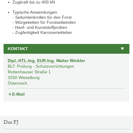
Zugkraft bis zu 400 kN
Typische Anwendungen:
- Seilumlenkrollen für den Forst
- Würgeketten für Forstseilwinden
- Hanf- und Kunststoffproben
- Zugfestigkeit Karosseriekleber
KONTAKT
Dipl.-HTL-Ing. EUR-Ing.
Walter Winkler
BLT: Prüfung - Schutzvorrichtungen
Rottenhauser Straße 1
3250
Wieselburg
Österreich
E-Mail
SITEMAP-
Das FJ
NAVIGATION