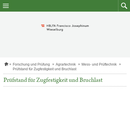
Zum
Zum
Inhalt
Such
springen
S
Forschung und Prüfung
Agrartechnik
Mess- und Prüftechnik
t
Prüfstand für Zugfestigkeit und Bruchlast
a
r
Prüfstand für Zugfestigkeit und Bruchlast
t
s
e
i
t
e