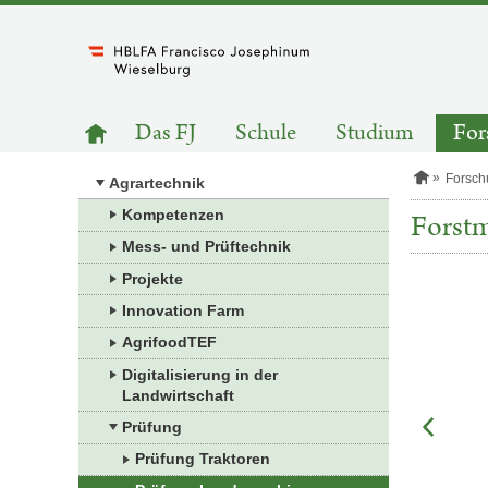
Zum
Inhalt
springen
HAUPTNAVIGATION
Zur
Das FJ
Schule
Studium
For
Startseite
S
Forsch
Agrartechnik
t
a
Kompetenzen
Forstm
r
Mess- und Prüftechnik
t
s
Projekte
e
i
Innovation Farm
t
e
AgrifoodTEF
Digitalisierung in der
Landwirtschaft
Prüfung
Prüfung Traktoren