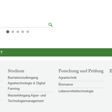
Großansicht
© FJ
öffnen
KT
Studium
Forschung und Prüfung
Bachelorstudiengang
Agrartechnik
Agrartechnologie & Digital
Biomasse
Farming
Lebensmitteltechnologie
Masterlehrgang Agrar- und
Technologiemanagement
r