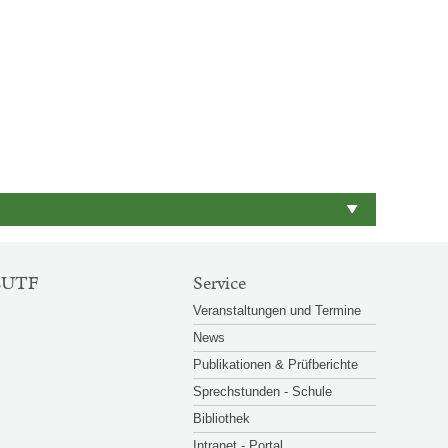
Großansicht
Großansicht
© FJ
© FJ
öffnen
öffnen
EUTF
Service
Veranstaltungen und Termine
News
Publikationen & Prüfberichte
Sprechstunden - Schule
Bibliothek
Intranet - Portal