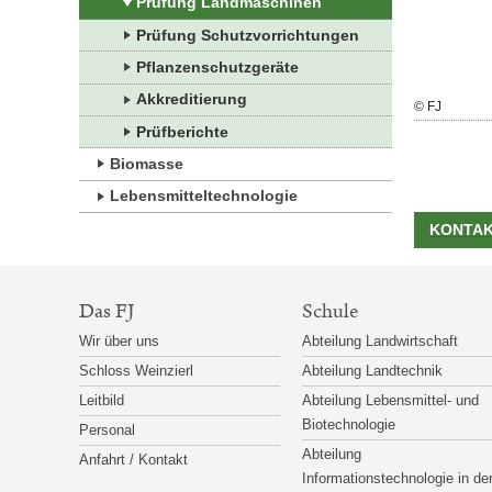
Prüfung Landmaschinen
Prüfung Schutzvorrichtungen
Pflanzenschutzgeräte
Akkreditierung
Großansicht
© FJ
© FJ
öffnen
Prüfberichte
Biomasse
Lebensmitteltechnologie
KONTA
SITEMAP-
Das FJ
Schule
NAVIGATION
Wir über uns
Abteilung Landwirtschaft
Schloss Weinzierl
Abteilung Landtechnik
Leitbild
Abteilung Lebensmittel- und
Biotechnologie
Personal
Abteilung
Anfahrt / Kontakt
Informationstechnologie in de