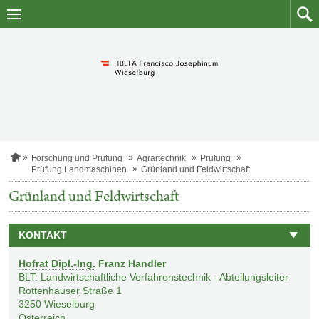
Zum
Zum
Inhalt
Such
springen
S
Forschung und Prüfung
Agrartechnik
Prüfung
t
Prüfung Landmaschinen
Grünland und Feldwirtschaft
a
r
Grünland und Feldwirtschaft
t
s
e
KONTAKT
i
t
e
Hofrat Dipl.-Ing.
Franz Handler
BLT: Landwirtschaftliche Verfahrenstechnik - Abteilungsleiter
Rottenhauser Straße 1
3250
Wieselburg
Österreich