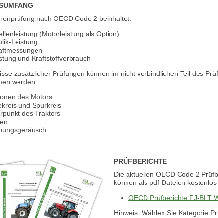
SUMFANG
orenprüfung nach OECD Code 2 beinhaltet:
llenleistung (Motorleistung als Option)
lik-Leistung
aftmessungen
stung und Kraftstoffverbrauch
sse zusätzlicher Prüfungen können im nicht verbindlichen Teil des Prüf
en werden.
ionen des Motors
kreis und Spurkreis
rpunkt des Traktors
en
ungsgeräusch
PRÜFBERICHTE
Die aktuellen OECD Code 2 Prüfb
können als pdf-Dateien kostenlo
OECD Prüfberichte FJ-BLT W
Hinweis: Wählen Sie Kategorie P