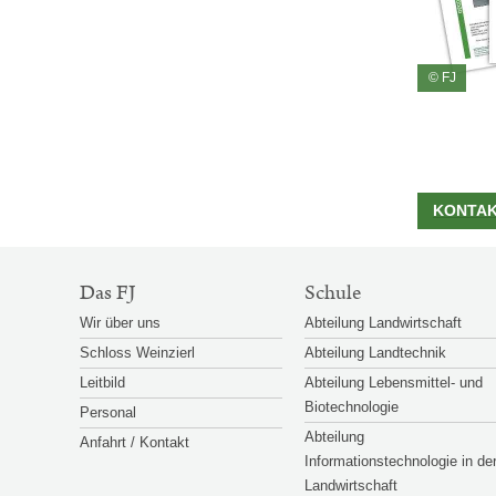
© FJ
KONTA
SITEMAP-
Das FJ
Schule
NAVIGATION
Wir über uns
Abteilung Landwirtschaft
Schloss Weinzierl
Abteilung Landtechnik
Leitbild
Abteilung Lebensmittel- und
Biotechnologie
Personal
Abteilung
Anfahrt / Kontakt
Informationstechnologie in de
Landwirtschaft