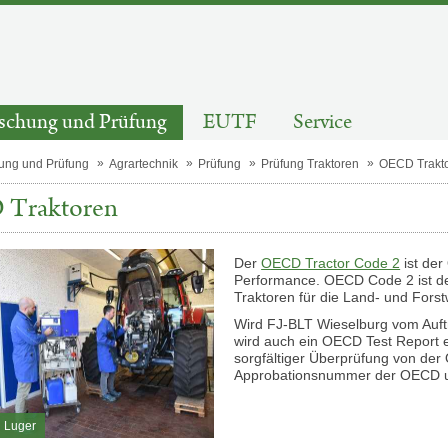
schung und Prüfung
EUTF
Service
ung und Prüfung
Agrartechnik
Prüfung
Prüfung Traktoren
OECD Trakt
Traktoren
Der
OECD Tractor Code 2
ist der
Performance. OECD Code 2 ist de
Traktoren für die Land- und Forstw
Wird FJ-BLT Wieselburg vom Auft
wird auch ein OECD Test Report er
sorgfältiger Überprüfung von der
Approbationsnummer der OECD und
 Luger