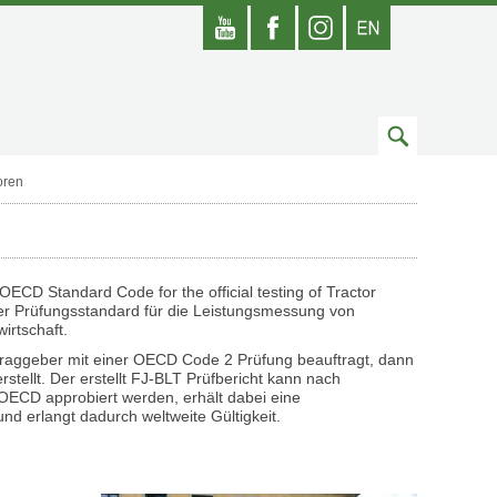
Youtube
Facebook
Instagram
Englisch
Zum
Suchfeld
oren
 OECD Standard Code for the official testing of Tractor
r Prüfungsstandard für die Leistungsmessung von
irtschaft.
raggeber mit einer OECD Code 2 Prüfung beauftragt, dann
stellt. Der erstellt FJ-BLT Prüfbericht kann nach
 OECD approbiert werden, erhält dabei eine
 erlangt dadurch weltweite Gültigkeit.