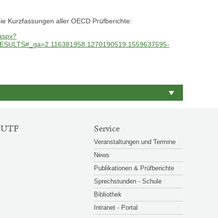
die Kurzfassungen aller OECD Prüfberichte:
.aspx?
SULTS#_ga=2.116381958.1270190519.1559637595-
EUTF
Service
Veranstaltungen und Termine
News
Publikationen & Prüfberichte
Sprechstunden - Schule
Bibliothek
Intranet - Portal