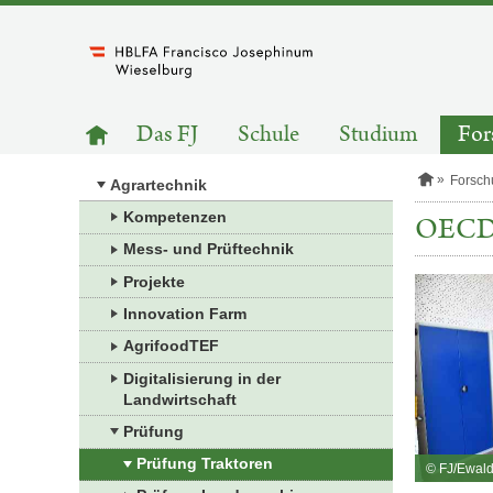
Zum
Inhalt
springen
HAUPTNAVIGATION
Zur
Das FJ
Schule
Studium
For
Startseite
S
Forsch
Agrartechnik
t
a
Kompetenzen
OECD 
r
Mess- und Prüftechnik
t
s
Projekte
e
i
Innovation Farm
t
e
AgrifoodTEF
Digitalisierung in der
Landwirtschaft
Prüfung
Prüfung Traktoren
© FJ/Ewald