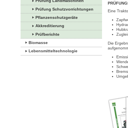
Prüfung Landmaschinen
PRÜFUNG
Prüfung Schutzvorrichtungen
Eine Trakt
Pflanzenschutzgeräte
Zapfwe
Hydrau
Akkreditierung
Hubkr
Prüfberichte
Zuglei
Biomasse
Die Ergebni
aufgenomm
Lebensmitteltechnologie
Emiss
Wende
Schwe
Brems
Umgeb