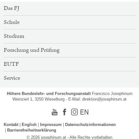
SITEMAP-
Das FJ
NAVIGATION
Schule
Studium
Forschung und Prüfung
EUTF
Service
Höhere Bundeslehr- und Forschungsanstalt
Francisco Josephinum
Weinzierl 1, 3250 Wieselburg - E-Mail:
direktion@josephinum.at
Youtube
Facebook
Instagram
Englisch
Kontakt
English
Impressum
Datenschutzinformationen
Barrierefreiheitserklärung
© 2026 josephinum.at - Alle Rechte vorbehalten