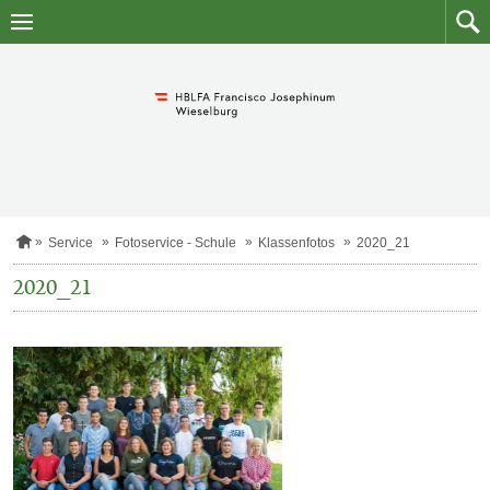
Zum
Zum
Inhalt
Such
springen
S
Service
Fotoservice - Schule
Klassenfotos
2020_21
t
a
2020_21
r
t
s
e
i
t
e