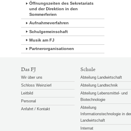
Öffnungszeiten des Sekretariats
und der Direktion in den
Sommerferien
Aufnahmeverfahren
Schulgemeinschaft
Musik am FJ
Partnerorganisationen
SITEMAP-
Das FJ
Schule
NAVIGATION
Wir über uns
Abteilung Landwirtschaft
Schloss Weinzierl
Abteilung Landtechnik
Leitbild
Abteilung Lebensmittel- und
Biotechnologie
Personal
Abteilung
Anfahrt / Kontakt
Informationstechnologie in de
Landwirtschaft
Internat