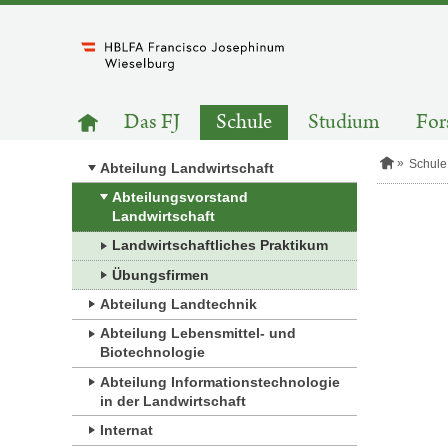
Zum
Inhalt
springen
HAUPTNAVIGATION
Zur
Das FJ
Schule
Studium
For
Startseite
S
Schule
Abteilung Landwirtschaft
t
a
Abteilungsvorstand
r
Landwirtschaft
t
s
Landwirtschaftliches Praktikum
e
Übungsfirmen
i
t
Abteilung Landtechnik
e
Abteilung Lebensmittel- und
Biotechnologie
Abteilung Informationstechnologie
in der Landwirtschaft
Internat