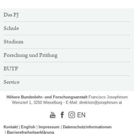
SITEMAP-
Das FJ
NAVIGATION
Schule
Studium
Forschung und Prüfung
EUTF
Service
Höhere Bundeslehr- und Forschungsanstalt
Francisco Josephinum
Weinzierl 1, 3250 Wieselburg - E-Mail:
direktion@josephinum.at
Youtube
Facebook
Instagram
Englisch
Kontakt
English
Impressum
Datenschutzinformationen
Barrierefreiheitserklärung