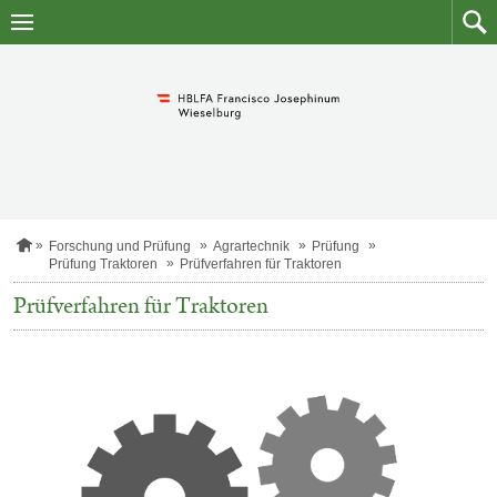
Zum
Zum
Inhalt
Such
springen
S
Forschung und Prüfung
Agrartechnik
Prüfung
t
Prüfung Traktoren
Prüfverfahren für Traktoren
a
r
Prüfverfahren für Traktoren
t
s
e
i
t
e